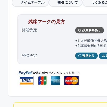
タイムテーブル
割引について
よくある
残席マークの見方
開催予定
◎ 残席余裕あり
※1 まだ最低開催人
※2 講習会日の6
開催決定
〇 残席あり
△