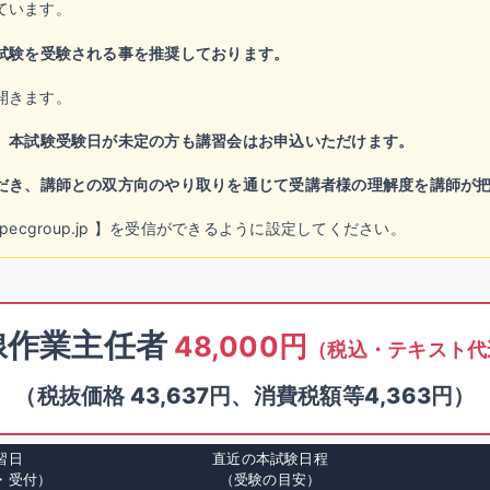
ています。
試験を受験される事を推奨しております。
開きます。
。
本試験受験日が未定の方も講習会はお申込いただけます。
だき、講師との双方向のやり取りを通じて受講者様の理解度を講師が
chool@specgroup.jp 】を受信ができるように設定してください。
線作業主任者
48,000円
（税込・テキスト代
（税抜価格 43,637円、消費税額等4,363円）
習日
直近の本試験日程
・受付）
（受験の目安）