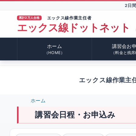
2日
エックス線作業主任者
累計2万人合格
エックス線ドットネット
TM
ホーム
講習会お
（HOME）
（料金と残席
エックス線作業主
ホーム
講習会日程・お申込み