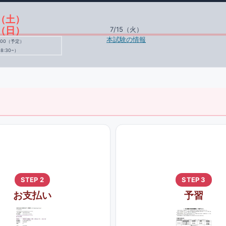
5（土）
6（日）
7/15（火）
本試験の情報
9:00（予定）
8:30~）
STEP 2
STEP 3
お支払い
予習