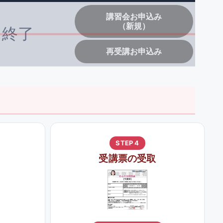
講習会お申込み
（新規）
終了
再受講お申込み
STEP 4
受講票の受取