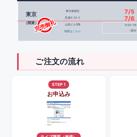
7/
東京都港区
東京
7/
芝浦3-20-2
完売御礼
（関東）
山楽ビル5階
9:00~1
（受付 
地図はこちら
ご注文の流れ
STEP 1
お申込み
ライブ講習（来場）