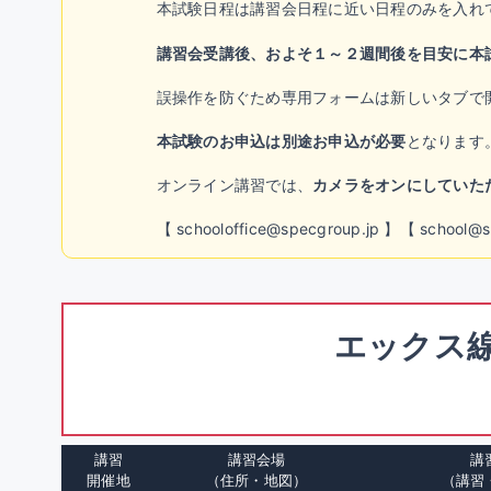
本試験日程は講習会日程に近い日程のみを入れ
講習会受講後、およそ１～２週間後を目安に本
誤操作を防ぐため専用フォームは新しいタブで
本試験のお申込は別途お申込が必要
となります
オンライン講習では、
カメラをオンにしていた
【 schooloffice@specgroup.jp 】【 s
エックス
講習
講習会場
講
開催地
（住所・地図）
（講習