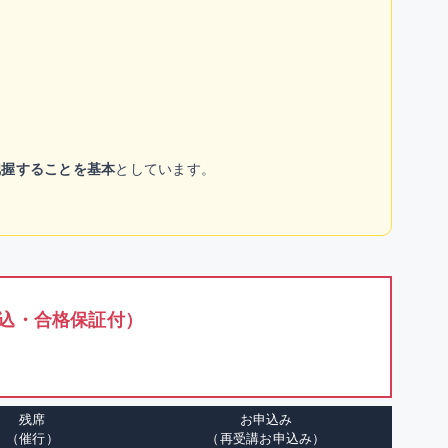
把握することを基本
としています。
込・合格保証付）
残席
お申込み
（催行）
（再受講お申込み）