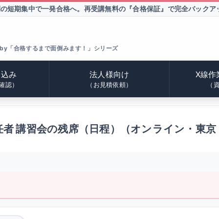
間の短期集中で一発合格へ。
再受講無料の『合格保証』で完全バックア
by「合格するまで面倒みます！」シリーズ
申込み
法人様向け
X線作
確認）
（お見積依頼）
（
任者 講習会の残席（日程）（オンライン・東京