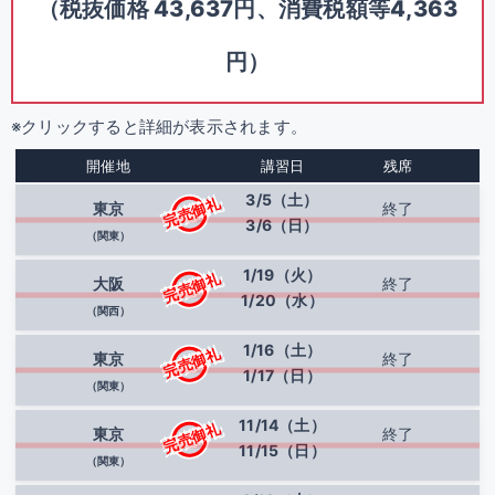
（税抜価格 43,637円、消費税額等4,363
円）
※クリックすると詳細が表示されます。
開催地
講習日
残席
3/5（土）
完売御礼
東京
終了
3/6（日）
（関東）
1/19（火）
完売御礼
大阪
終了
1/20（水）
（関西）
1/16（土）
完売御礼
東京
終了
1/17（日）
（関東）
11/14（土）
完売御礼
東京
終了
11/15（日）
（関東）