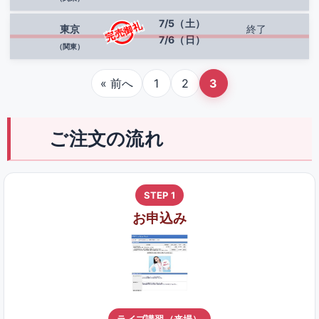
7/5（土）
完売御礼
東京
終了
7/6（日）
（関東）
« 前へ
1
2
3
ご注文の流れ
STEP 1
お申込み