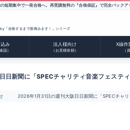
間の短期集中で一発合格へ。
再受講無料の『合格保証』で完全バックア
by「合格するまで面倒みます！」シリーズ
申込み
法人様向け
X線作
確認）
（お見積依頼）
（
大阪日日新聞に「SPECチャリティ音楽フェス
せ
2026年1月31日の週刊大阪日日新聞に「SPECチ