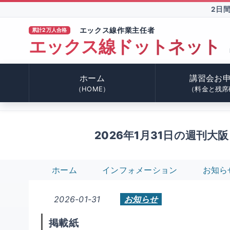
2日
エックス線作業主任者
累計2万人合格
エックス線ドットネット
TM
ホーム
講習会お
（HOME）
（料金と残席
2026年1月31日の週刊
ホーム
インフォメーション
お知ら
2026-01-31
お知らせ
掲載紙