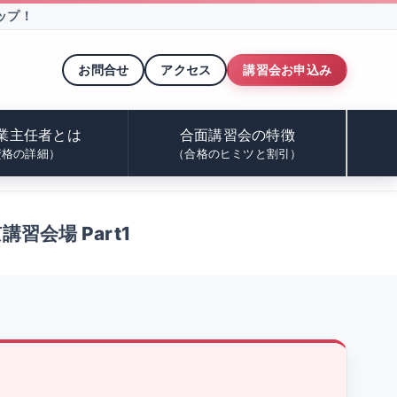
ップ！
お問合せ
アクセス
講習会お申込み
業主任者とは
合面講習会の特徴
資格の詳細）
（合格のヒミツと割引）
講習会場 Part1