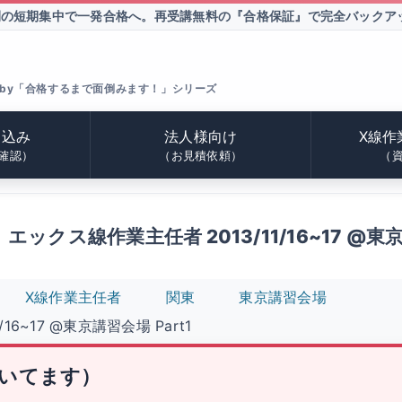
間の短期集中で一発合格へ。
再受講無料の『合格保証』で完全バックア
by「合格するまで面倒みます！」シリーズ
申込み
法人様向け
X線作
確認）
（お見積依頼）
（
ックス線作業主任者 2013/11/16~17 @東京
X線作業主任者
関東
東京講習会場
6~17 @東京講習会場 Part1
いてます）